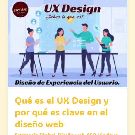
Qué
es
el
UX
Design
y
por
qué
es
clave
en
el
Qué es el UX Design y
diseño
por qué es clave en el
web
diseño web
Estrategia Digital
,
Diseño web
,
SEO
|
Enclave