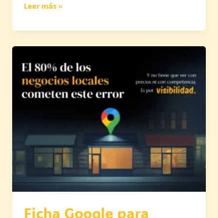
Leer más »
Ficha
Google
para
Negocios
Locales
Ficha Google para