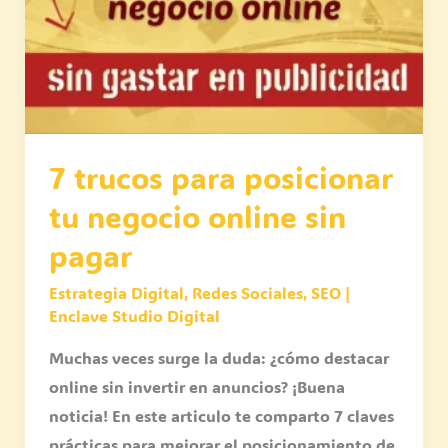
online
sin
pagar
7 trucos para posicionar
tu negocio online sin
pagar
Estrategia Digital
,
Redes Sociales
,
SEO
|
Enclave Studio Digital
Muchas veces surge la duda: ¿cómo destacar
online sin invertir en anuncios? ¡Buena
noticia! En este articulo te comparto 7 claves
prácticas para mejorar el posicionamiento de