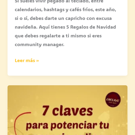
Si sueles vivir pegado al teclado, entre
calendarios, hashtags y cafés fríos, este año,
si o sí, debes darte un capricho con excusa
navideña. Aquí tienes 5 Regalos de Navidad
que debes regalarte a ti mismo si eres
community manager​.
Leer más »
7
trucos
para
posicionar
tu
negocio